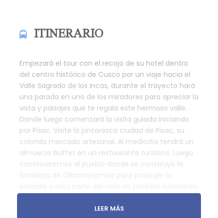
ITINERARIO
Empezará el tour con el recojo de su hotel dentro
del centro histórico de Cusco por un viaje hacia el
Valle Sagrado de los Incas, durante el trayecto hará
una parada en uno de los miradores para apreciar la
vista y paisajes que te regala este hermoso valle.
Donde luego comenzará la visita guiada iniciando
por Pisac. Visite la pintoresca ciudad de Pisac, su
colorido mercado artesanal. Al mediodía tendrá un
almuerzo buffet en un restaurante turístico. Luego
continuaremos al pueblo donde se construyó la
fortaleza de Ollantaytambo para proteger la
entrada a esta parte del valle de posibles invasiones
de los habitantes de la selva. Tendrá la oportunidad
de caminar por las calles de la ciudadela y así tener
LEER MÁS