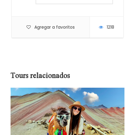
Guía profesional bilingüe. (español /
ingles).
Agregar a favoritos
1218
No Incluye:
Boleto turístico para los sitios
Tours relacionados
arqueológicos de Pisaq, Ollantaytambo y
Chinchero. (22.00 USD / 70.00 soles por
persona. Pago en el destino).
Almuerzo (almuerzo buffet opcional 20.00
USD por pasajero).
Agua.
Propinas (Opcional).