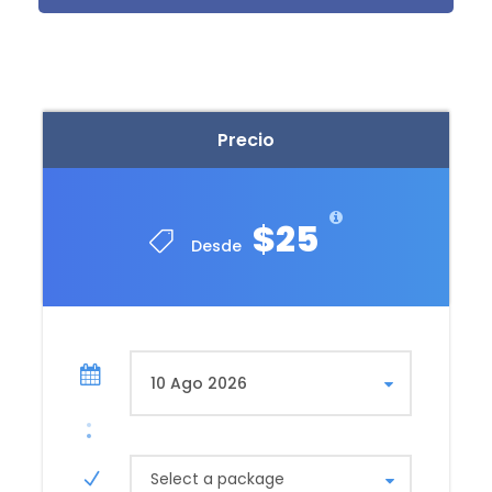
una idea clara de cómo fue este centro militar,
religioso y cultural durante el Imperio Inca.
Retornará a Cusco por Chincheros, donde se
encuentran los restos del tesoro real de Túpac Inca
Yupanqui. Admire su bien conservado Muro Inca en
la plaza principal y visite el hermoso templo colonial
Precio
con interesantes frescos en el pórtico, construido
sobre los cimientos de un edificio inca. Al final del
recorrido retornará a Cusco para culminar con un
$25
día lleno de aventuras y experiencias nuevas.
Desde
Incluye:
Transporte Turístico.
Select a package