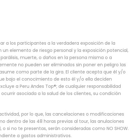
ar a los participantes a la verdadera exposición de la
an un elemento de riesgo personal y la exposición potencial,
 parálisis, muerte, o daños en la persona misma o a
lemente no pueden ser eliminados sin poner en peligro las
s asume como parte de la gira. El cliente acepta que él y/o
que bajo el conocimiento de esto él y/o ella deciden
xcluye a Peru Andes Top®; de cualquier responsabilidad
currir asociada a la salud de los clientes, su condición
a actividad, por lo que, las cancelaciones o modificaciones
 dentro de las 48 horas previas al tour, las anulaciones
dad, o si no te presentas, serán consideradas como NO SHOW.
diente a gastos administrativos.