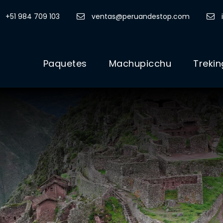
+51 984 709 103
ventas@peruandestop.com
Paquetes
Machupicchu
Trekin