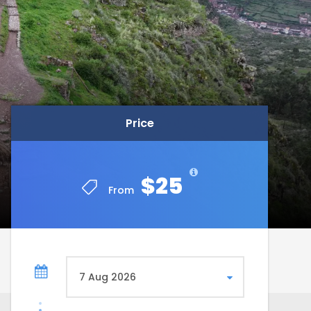
Price
Price
$25
$25
From
From