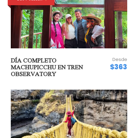
RECOMENDACIONES GENERALES
Se recomienda llevar pantalones largos.
Chaqueta o impermeable, para lluvia.
Protector solar 30 SPF o más.
Sombrero para el sol
Agua
Desde
DÍA COMPLETO
Cámara fotográfica y de video.
$363
MACHUPICCHU EN TREN
Confirmar la información de su hotel por lo
OBSERVATORY
menos una semana antes de su tour.
Horarios de salida por la mañana (referencial):
08:00 horas
Horario de salida por las tardes (referencial):
13:00 horas
(En el servicio para los días domingos solo se
llegan a visitar los 04 sitios arqueológicos:
“Sacsayhuaman, Qenqo, Pucapucara &
Tambomachay” No se visitan Qoricancha”).