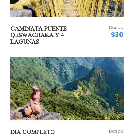
Duración por la mañana: 4:00 horas
aproximadamente.
Duración por la tarde: 5:00 horas
aproximadamente.
Desde
CAMINATA PUENTE
Salida: Su hotel en el centro de Cusco.
$30
QESWACHAKA Y 4
Regreso: Plaza de Armas.
LAGUNAS
POLÍTICAS DE CANCELACIÓN
Peru Andes Top®. Diseña los itinerarios para
proporcionar a los participantes a la verdadera
exposición de la naturaleza del ambiente visitado.
Por lo tanto, implican un elemento de riesgo
personal y la exposición potencial, lo que puede
Desde
DIA COMPLETO