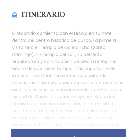
ITINERARIO
El recorrido comienza con el recojo en su hotel
dentro del centro histórico de Cusco. La primera
visita será el Templo de Qoricancha (Santo
Domingo). – «Templo del Sol», su perfecta
arquitectura y construcción de piedra reflejan el
hecho de que fue el templo más importante del
imperio Inca. Continua el recorrido visitando
Sacsayhuaman, esta construcción se atribuye a los
incas de las últimas dinastías, se ubica a 3km de la
ciudad de Cusco, en la parte superior. Según los
cronistas, era un santuario solar, este templo fue
construido con grandes bloques de piedra caliza
para proteger a la ciudad de los ataques de los
invasores del Este o Antis. Haremos una parada en
Cristo Blanco, donde tendrás la oportunidad de