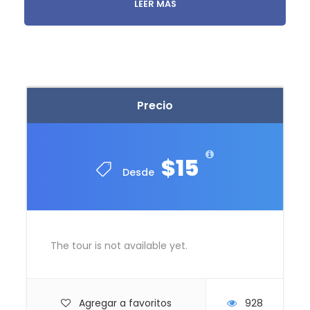
tomarte excelentes fotografías en uno de los
LEER MÁS
monumentos más famosos de Cusco,
Seguiremos el recorrido hacia Qenqo, un centro
arqueológico acompañado de su bosque de
Eucalipto, gran oportunidad para continuar con las
fotografías en un lugar tan magnifico que nos
Precio
regala por su naturaleza.
En la ruta visitaremos una granja de alpacas y
llamas, donde interactuaras con estos camélidos
$15
Desde
andinos y aprenderás las diferencias entre los
diferentes tipos en cuanto a cómo reconocer una
de la otra, la historia, y por supuesto, usted puede
alimentarlos y obtener fotografías increíbles.
The tour is not available yet.
Para ir cerrando la actividad visitaremos
Tambomachay, que se encuentra a 9 km de Cusco.
La ciudad, conocida como los baños del Inca por la
forma de sus fuentes de agua, también podría ser
Agregar a favoritos
928