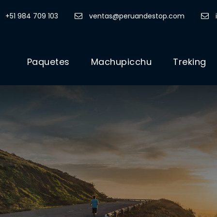
+51 984 709 103
ventas@peruandestop.com
Paquetes
Machupicchu
Treking