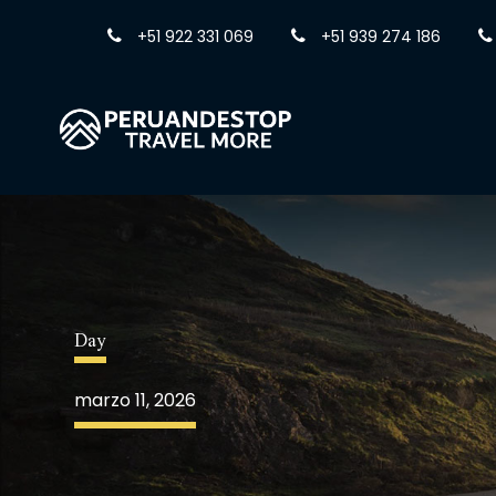
+51 922 331 069
+51 939 274 186
Day
marzo 11, 2026