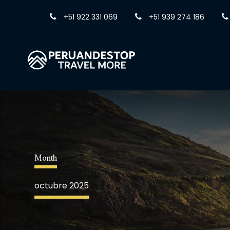
+51 922 331 069
+51 939 274 186
Month
octubre 2025