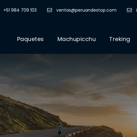
+51 984 709 103
ventas@peruandestop.com
Paquetes
Machupicchu
Treking