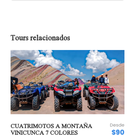
Alimentación.
Bebidas.
Propinas (Opcional).
Tours relacionados
RECOMENDACIONES GENERALES:
Se recomienda llevar pantalones largos.
Chaqueta o impermeable, para lluvia.
Protector solar 30 SPF o más.
Sombrero para el sol
Agua
Cámara fotográfica y de video.
Desde
CUATRIMOTOS A MONTAÑA
Confirmar la información de su hotel por lo
$90
VINICUNCA 7 COLORES
menos una semana antes de su tour.