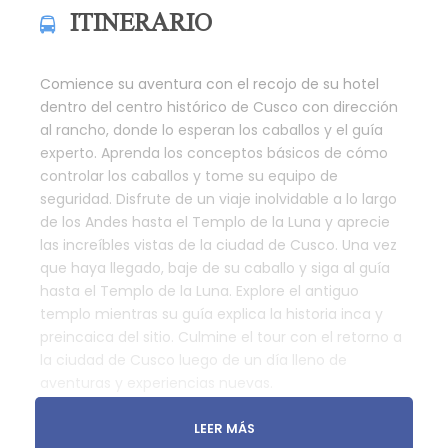
ITINERARIO
Comience su aventura con el recojo de su hotel
dentro del centro histórico de Cusco con dirección
al rancho, donde lo esperan los caballos y el guía
experto. Aprenda los conceptos básicos de cómo
controlar los caballos y tome su equipo de
seguridad. Disfrute de un viaje inolvidable a lo largo
de los Andes hasta el Templo de la Luna y aprecie
las increíbles vistas de la ciudad de Cusco. Una vez
que haya llegado, baje de su caballo y siga al guía
hasta el Templo de la Luna. Explore el antiguo
templo mientras su guía explica la historia inca y
preincaica del sitio. Culmine el tour con el retorno a
la ciudad de Cusco luego de un día lleno de
aventuras y experiencias nuevas.
LEER MÁS