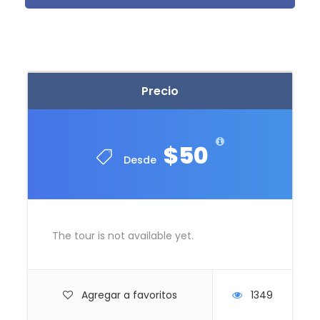
Incluye:
Precio
Transporte turístico.
Guía profesional bilingüe (español/inglés).
$50
Renta de caballos.
Desde
Equipo de seguridad.
Asistencia.
The tour is not available yet.
Agregar a favoritos
1349
No Incluye: