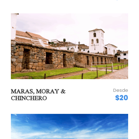
Horario de salida por las mañanas: 09:00.
Horario de salida por las tardes: 13:00.
Duración por la mañana: 4:00 horas
aproximadamente.
Duración por la tarde: 5:00 horas
aproximadamente.
Recojo: Hotel en el centro histórico de Cusco.
Retorno: Centro histórico del Cusco.
Desde
MARAS, MORAY &
$20
CHINCHERO
POLÍTICAS DE CANCELACIÓN
Peru Andes Top®. Diseña los itinerarios para
proporcionar a los participantes a la verdadera
exposición de la naturaleza del ambiente visitado.