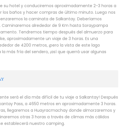
e su hotel y conduciremos aproximadamente 2-3 horas a
r los baños y hacer compras de último minuto. Luego nos
menzaremos la caminata de Salkantay. Deberíamos
m. Caminaremos alrededor de 9 Km hasta Soraypampa
amento. Tendremos tiempo después del almuerzo para
e, aproximadamente un viaje de 3 horas. Es una
ededor de 4200 metros, ¡pero la vista de este lago
 la más fría del sendero, ¡así que querrá usar algunas
AY
e será el día más difícil de tu viaje a Salkantay! Después
kantay Pass, a 4650 metros en aproximadamente 3 horas.
as, llegaremos a Huayracmachay donde almorzaremos y
naremos otras 3 horas a través de climas más cálidos
se establecerá nuestro camping.