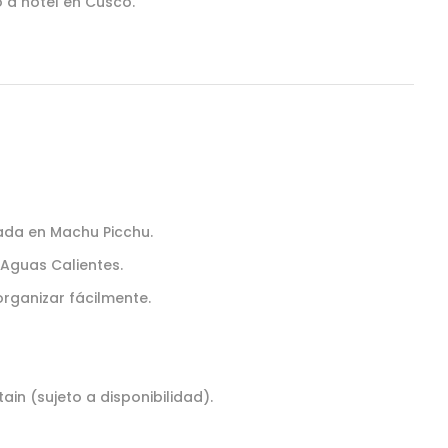
 a hotel en Cusco.
iada en Machu Picchu.
Aguas Calientes.
rganizar fácilmente.
in (sujeto a disponibilidad).