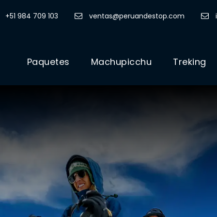
+51 984 709 103
ventas@peruandestop.com
Paquetes
Machupicchu
Treking