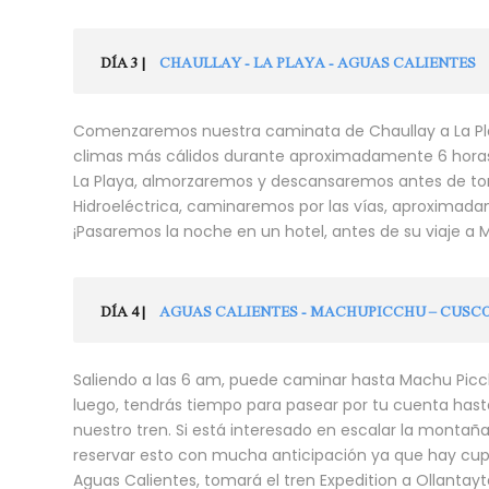
DÍA 3 |
CHAULLAY - LA PLAYA - AGUAS CALIENTES
Comenzaremos nuestra caminata de Chaullay a La Pla
climas más cálidos durante aproximadamente 6 horas,
La Playa, almorzaremos y descansaremos antes de toma
Hidroeléctrica, caminaremos por las vías, aproximada
¡Pasaremos la noche en un hotel, antes de su viaje a M
DÍA 4 |
AGUAS CALIENTES - MACHUPICCHU – CUSC
Saliendo a las 6 am, puede caminar hasta Machu Picch
luego, tendrás tiempo para pasear por tu cuenta hast
nuestro tren. Si está interesado en escalar la mont
reservar esto con mucha anticipación ya que hay cupos
Aguas Calientes, tomará el tren Expedition a Ollanta