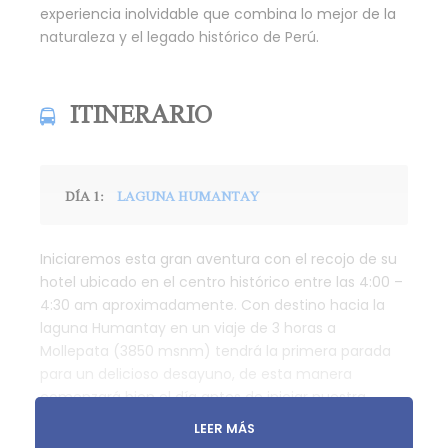
experiencia inolvidable que combina lo mejor de la
naturaleza y el legado histórico de Perú.
ITINERARIO
DÍA 1:
LAGUNA HUMANTAY
Iniciaremos esta gran aventura con el recojo de su
hotel ubicado en el centro histórico entre las 4:00 –
4:30 am aproximadamente. Con destino hacia la
laguna Humantay en un viaje de 3 horas a
Mollepata (3850 msnm) tendrá la primera parada
para un delicioso desayuno, de esta manera
comenzará bien el día antes de iniciar nuestra
caminata. Después de media hora de llegar a
LEER MÁS
Soraypampa, comenzaremos nuestra caminata