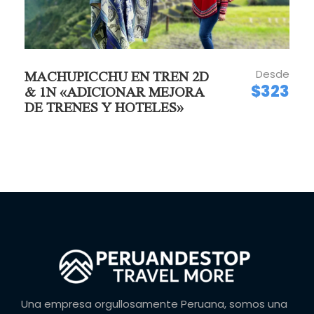
Cámara
Salidas diarias.
Hora de salida: 04:00 – 04:30 AM (Salida a
Laguna Humantay).
Desde
MACHUPICCHU EN TREN 2D
$323
& 1N «ADICIONAR MEJORA
DE TRENES Y HOTELES»
POLÍTICAS DE CANCELACIÓN
Peru Andes Top® diseña los itinerarios para
proporcionar a los participantes a la verdadera
exposición de la naturaleza del ambiente visitado.
por lo tanto, implican un elemento de riesgo
personal y la exposición potencial, lo que puede
provocar lesiones físicas o emocionales, parálisis,
muerte, o daños en la persona misma o a terceros.
el cliente comprende que tales riesgos
Una empresa orgullosamente Peruana, somos una
simplemente no pueden ser eliminados sin poner