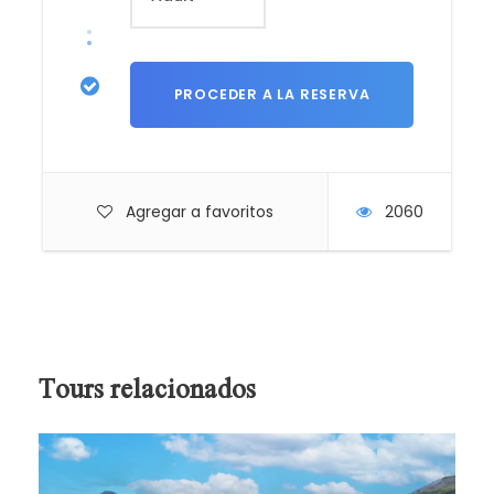
arribar a la estación, nuestro staff de guías lo
estarán esperando para dirigirlo a su hotel asignado.
Noche en Aguas Calientes en hotel de
categoría seleccionada.
Agregar a favoritos
2060
DÍA 2:
MACHU PICCHU - CUSCO
Este día, abordaremos el transporte que ascenderá
por un camino intrincado obsequiándonos una
espectacular vista del río Urubamba que da forma
al famoso cañón. La Ciudad Perdida de los Incas,
Tours relacionados
Machu Picchu, nos recibirá con sus increíbles
terrazas, escalinatas, recintos ceremoniales y áreas
urbanas. La energía emana de todo el lugar.