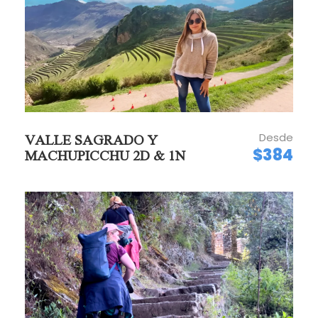
Al culminar la visita guiada, el autobús lo llevará de
retorno al pueblo de Machu Picchu, donde tendrá
tiempo suficiente para disfrutar de nuestras
comidas típicas peruanas en un restaurante de la
zona antes de abordar su tren Expedition o Voyager
de regreso a Ollantaytambo. Nuestro equipo estará
esperando por usted a su llegada a Ollantaytambo
para retornar a la ciudad del Cusco luego de un día
inolvidable lleno de experiencias y aventuras.
Desde
VALLE SAGRADO Y
$384
MACHUPICCHU 2D & 1N
Incluye
Recojo y retorno a su hotel en el Centro
Histórico de Cusco.
Tour a Laguna Humantay en servicio
compartido en idioma español/inglés, con