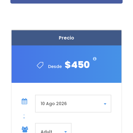
hacia la laguna de Humantay (4200 msnm), con
hermosas vistas, podemos ver los impresionantes
nevados de Salkantay y Humantay.
En una caminata de una hora y media hasta la
Precio
cima de la laguna con una dificultad de baja a
moderada, por el cual valdrá la pena el recorrido
donde disfrutará de una vista mágica. Tómese el
tiempo necesario para tomar fotos y disfrutar de
$450
sus hermosas vistas. Al culminar el tiempo de visita
Desde
en la laguna, comenzará el descenso a
Soraypampa.
Una vez de retorno en bus a Mollepata le espera un
almuerzo buffet, luego de esto se dirigirá a la
estación de tren de Ollantaytambo, donde
abordará el tren EXPEDITION para dirigirse al pueblo
de Machu Picchu (Aguas Calientes), con una
duración de una hora y treinta minutos de viaje. Al