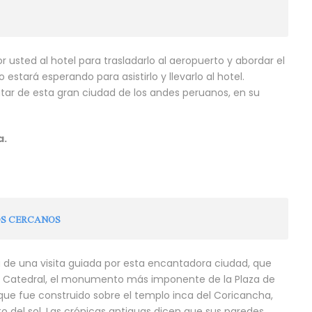
 usted al hotel para trasladarlo al aeropuerto y abordar el
estará esperando para asistirlo y llevarlo al hotel.
rutar de esta gran ciudad de los andes peruanos, en su
a.
OS CERCANOS
á de una visita guiada por esta encantadora ciudad, que
ndo la Catedral, el monumento más imponente de la Plaza de
ue fue construido sobre el templo inca del Coricancha,
o del sol. Las crónicas antiguas dicen que sus paredes