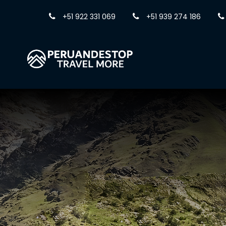
+51 922 331 069
+51 939 274 186