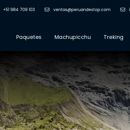
+51 984 709 103
ventas@peruandestop.com
Paquetes
Machupicchu
Treking