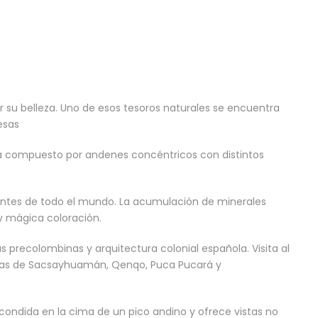
 su belleza. Uno de esos tesoros naturales se encuentra
uesas
nca compuesto por andenes concéntricos con distintos
antes de todo el mundo. La acumulación de minerales
y mágica coloración.
 precolombinas y arquitectura colonial española. Visita al
ñas de Sacsayhuamán, Qenqo, Puca Pucará y
scondida en la cima de un pico andino y ofrece vistas no