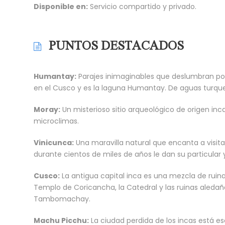
Disponible en:
Servicio compartido y privado.
PUNTOS DESTACADOS
Humantay:
Parajes inimaginables que deslumbran por
en el Cusco y es la laguna Humantay. De aguas turq
Moray:
Un misterioso sitio arqueológico de origen i
microclimas.
Vinicunca:
Una maravilla natural que encanta a visit
durante cientos de miles de años le dan su particular 
Cusco:
La antigua capital inca es una mezcla de ruinas
Templo de Coricancha, la Catedral y las ruinas aleda
Tambomachay.
Machu Picchu:
La ciudad perdida de los incas está e