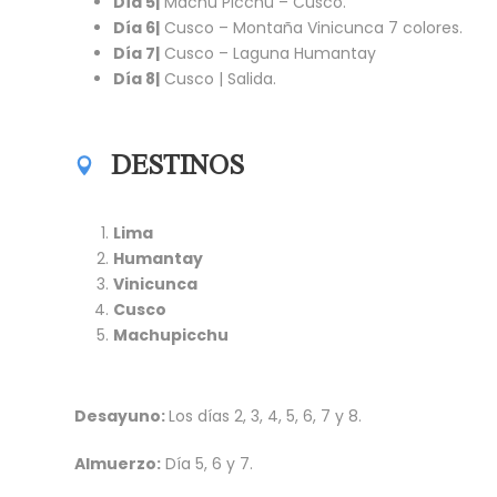
Día 5|
Machu Picchu – Cusco.
Día 6|
Cusco – Montaña Vinicunca 7 colores.
Día 7|
Cusco – Laguna Humantay
Día 8|
Cusco | Salida.
DESTINOS
Lima
Humantay
Vinicunca
Cusco
Machupicchu
Desayuno:
Los días 2, 3, 4, 5, 6, 7 y 8.
Almuerzo:
Día 5, 6 y 7.