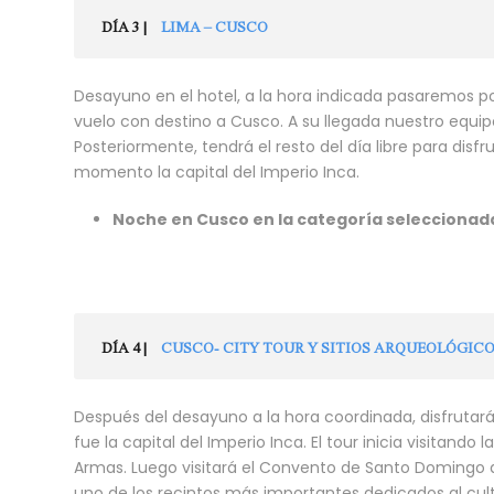
DÍA 3 |
LIMA – CUSCO
Desayuno en el hotel, a la hora indicada pasaremos por
vuelo con destino a Cusco. A su llegada nuestro equipo 
Posteriormente, tendrá el resto del día libre para disf
momento la capital del Imperio Inca.
Noche en Cusco en la categoría seleccionad
DÍA 4 |
CUSCO- CITY TOUR Y SITIOS ARQUEOLÓGIC
Después del desayuno a la hora coordinada, disfrutar
fue la capital del Imperio Inca. El tour inicia visita
Armas. Luego visitará el Convento de Santo Domingo q
uno de los recintos más importantes dedicados al cult